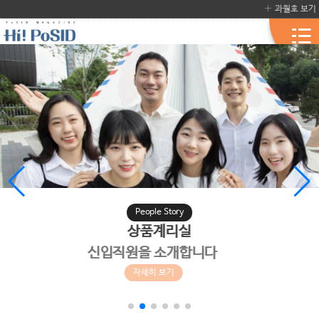
과월호 보기
People
People Story
Story
상품계리실
상품계리
신입직원을 소개합니다
신입직원
자세히 보기
자격증
합격 수기