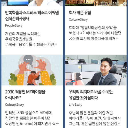
발간사
사내소식
반복학습과 스트레스 해소로 이뤄낸
회사 밖은 유럽
캠페인
신체손해사정사
Culture Story
우체국금
People Story
드라마 ‘알함브라궁전의 추억’을
지금
보셨나요? 아내는 드라마에 나왔던
개인의 개발을 독려하는
궁전과 도시의 아름다움에 빠져
우체국금융개발원.
스페인으로의 로망 여행을 꿈꾸게
우체국금융업무를 수행하는 기관인
되었고, 우리 부부는 스페인으로의
만큼 뛰어난 능력을 보유한
여행을 결심하게 되었습니다!
직원들이 많습니다. 특히 자격증을
취득하기 위해 장기적인 계획을
세워 공부에 매진하는 사람들도
많습니다.
2030 직장인 MZ라이팅을
우리의 의지대로 바꿀 수 있는
아시나요?
유일한 것이 몸이다
Culture Story
Life Story
인터넷, SNS 중심으로 MZ세대
주변의 많은 분들과 이런 저런
직장인을 희화화한 이른바 MZ
이야기를 나누어 보면, 일에 지쳐서
직장인 밈(meme)이 퍼지면서 직장
그런지, 혹은 집안일에 많은 신경을