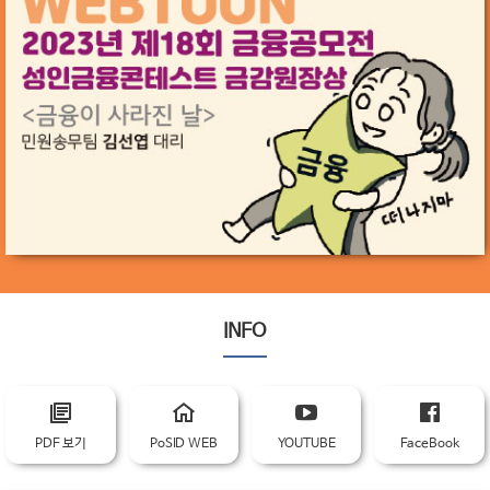
INFO
PDF 보기
PoSID WEB
YOUTUBE
FaceBook