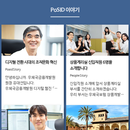
PoSID 이야기
Culture
Story
여행 스페
편
트렌드
MZ라이
아시나요
디지털 전환 시대의 조직문화 혁신
상품계리실 신입직원 6명을
소개합니다
Life Stor
Posid Story
People Story
안녕하십니까. 우체국금융개발원
맛집로드
원장 유대선입니다.
신입직원 소개에 앞서 상품계리실
중식 편
우체국금융개발원 디지털 웹진 『Hi
부서를 간단히 소개하겠습니다.
피트니스
PoSID』 발간을 진심으로
우리 부서는 우체국보험 상품개발,
빠지다
축하합니다. 아울러, 「Hi PoSID」
우체국보험 손익관리 및 책임준비금
발간을 위해 그동안 힘써주신
산출, 우체국 금융사업의 결산
관계자 여러분의 노고에도 격려와
업무를 수행하고 있으며,
감사의 말씀을 드립니다.
보험상품개발팀, 보험계리팀,
금융회계팀 3개 팀으로 구성되어
PoSID St
있습니다.