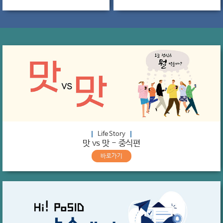
내에서 별종 취급을 받는 것 같다고
쓰고 있기 때문인지,
토로한다. 한 직원은 걸핏하면
취미생활이라는 것이 딱히 없으신
MZ세대는 이렇다는 말을 듣는게
분들이 많은 것 같다. 그저 일을
마치 가스라이팅(심리적지배)처럼
마치고 지인들과 술을 매일
느껴져서 MZ라이팅을 당하는거
마시거나 퇴근 후 집에서 누워
같다고 꼬집었다.
넷플릭스나 유튜브를 틀어 놓고
영상만 보는 직원들도 많이 있다.
Life Story
맛 vs 맛 - 중식편
바로가기